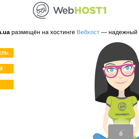
m.ua
размещён на хостинге
Вебхост
— надежный 
ЕЛЬ
Й